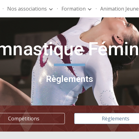
Nos associations
Formation
Animation Jeune
ip to main content
Skip to navigat
mnastique Fémin
Règlements
Compétitions
Règlements