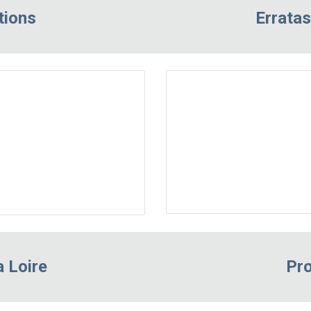
tions
Errata
a Loire
Pr