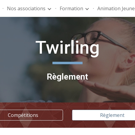
Nos associations
Formation
Animation Jeune
ip to main content
Skip to navigat
Twirling
Règlement
Compétitions
Règlement